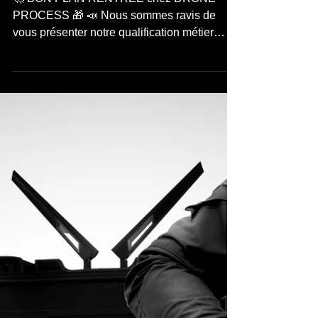
DRONE !
🚀 BON PLAN RENTRÉE chez DRONE
PROCESS 🎁 📣 Nous sommes ravis de
vous présenter notre qualification métier
"AOV Agronomie Option...