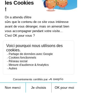
13 avr. 2022
Conseils & Astuces
L’UTILISATION DU
DRONE DANS LE
SECTEUR DES MÉTIERS
DU TECHNIQUE
Les drones sont devenus des outils
incontournables dans le secteur du bâtiment.
L’utilisation d’un drone en BTP offre de
nombreux...