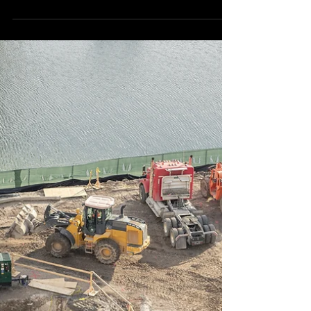
Conseils & Astuces
Inspection de pylône haute
tension et de bâtiment
En générale les entreprises de BTP font
appel à un hélicoptère pour l’inspection de
pylône haute tension ou d'éolienne. Mais
l’avantage...