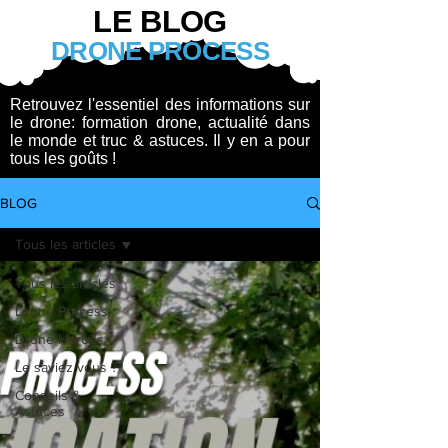
LE BLOG
DRONE PROCESS
Retrouvez l'essentiel des informations sur
le drone: formation drone, actualité dans
le monde et truc & astuces. Il y en a pour
tous les goûts !
BLOG
Tous les articles
Tous les articles
Drone Process
Drone Heroes
Le saviez vous ?
Conseils &
Astuces