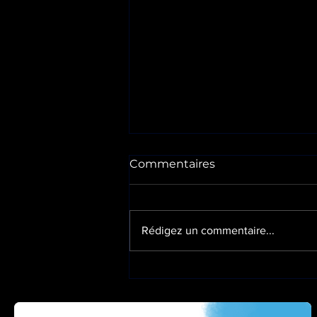
Commentaires
Rédigez un commentaire...
🎄🚁 Drone Heroes - La
Photo de Noël 🚁🎄