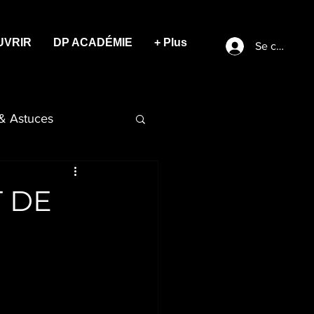
UVRIR
DP ACADÉMIE
+ Plus
Se connect
 & Astuces
T DE