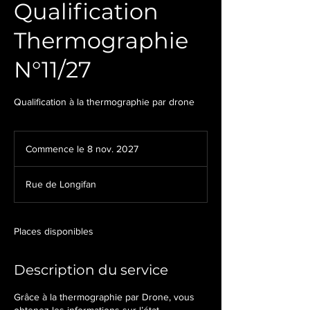
Qualification
Thermographie
N°11/27
Qualification à la thermographie par drone
Commence le 8 nov. 2027
C
o
m
Rue de Longifan
m
e
n
c
Places disponibles
e
l
Description du service
e
8
n
Grâce à la thermographie par Drone, vous
o