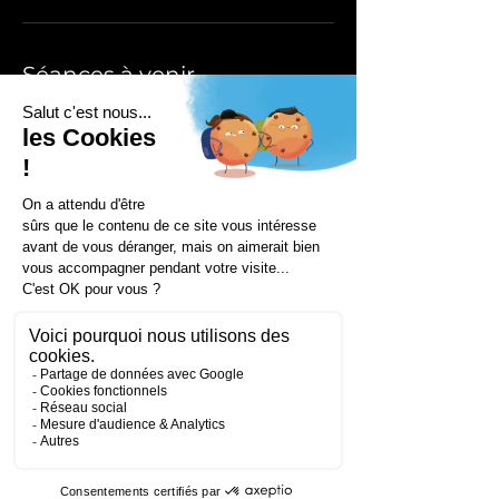
Séances à venir
Coordonnées
172 Rue de Longifan, 38530 Chapareillan,
France
+33953231089
contact@droneprocess.com