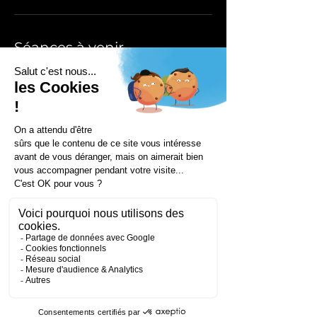
Séances à venir
Coordonnées
172 Rue de Longifan, 38530 Chapareillan,
France
+33953231089
contact@droneprocess.com