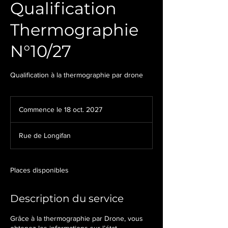
Qualification
Thermographie
N°10/27
Qualification à la thermographie par drone
Commence le 18 oct. 2027
C
o
m
Rue de Longifan
m
e
n
c
Places disponibles
e
l
Description du service
e
1
8
Grâce à la thermographie par Drone, vous
o