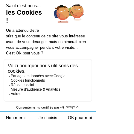
Coordonnées
172 Rue de Longifan, 38530 Chapareillan,
France
+33953231089
contact@droneprocess.com