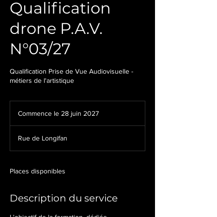
Qualification
drone P.A.V.
N°03/27
Qualification Prise de Vue Audiovisuelle -
métiers de l'artistique
Commence le 28 juin 2027
C
o
m
Rue de Longifan
m
e
n
c
Places disponibles
e
l
Description du service
e
2
8