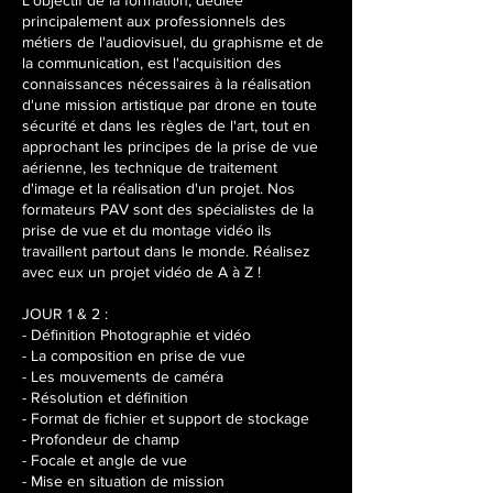
L'objectif de la formation, dédiée
j
principalement aux professionnels des
u
métiers de l'audiovisuel, du graphisme et de
i
la communication, est l'acquisition des
n
connaissances nécessaires à la réalisation
2
d'une mission artistique par drone en toute
0
sécurité et dans les règles de l'art, tout en
2
approchant les principes de la prise de vue
7
aérienne, les technique de traitement
d'image et la réalisation d'un projet. Nos
formateurs PAV sont des spécialistes de la
prise de vue et du montage vidéo ils
travaillent partout dans le monde. Réalisez
avec eux un projet vidéo de A à Z !
JOUR 1 & 2 :
- Définition Photographie et vidéo
- La composition en prise de vue
- Les mouvements de caméra
- Résolution et définition
- Format de fichier et support de stockage
- Profondeur de champ
- Focale et angle de vue
- Mise en situation de mission