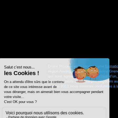
Drone Process vous propose une
formatio
région Auvergne Rhône-Alpes entre Gren
qui sont agréés DGAC bénéficiant d'un
formation pilote de drone prix négociés au
Depuis 2012 nous sommes conformes à la f