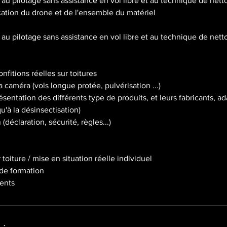
au pilotage sans assistance en vol libre et au technique de nett
fication du drone et de l'ensemble du matériel
au pilotage sans assistance en vol libre et au technique de nett
onfitions réelles sur toitures
a caméra (vols longue protée, pulvérisation ...)
ésentation des différents type de produits, et leurs fabricants, a
'à la désinsectisation)
(déclaration, sécurité, règles...)
r toiture / mise en situation réelle individuel
 de formation
ents