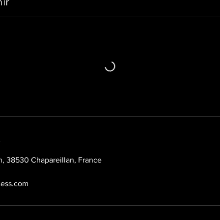
ir
s
n, 38530 Chapareillan, France
cess.com