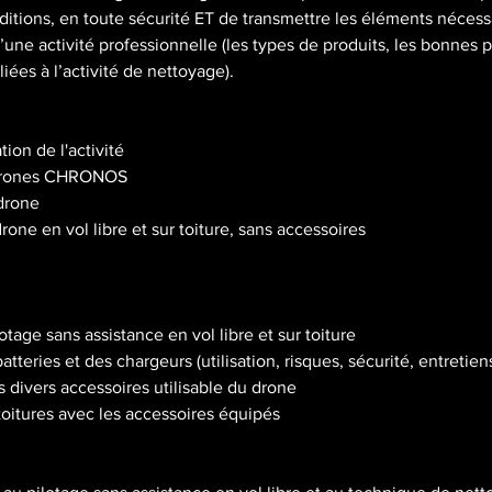
l
ditions, en toute sécurité ET de transmettre les éléments nécess
e
une activité professionnelle (les types de produits, les bonnes p
2
liées à l’activité de nettoyage).
2
n
o
ion de l'activité
v
 drones CHRONOS
.
 drone
2
rone en vol libre et sur toiture, sans accessoires
0
2
7
tage sans assistance en vol libre et sur toiture
atteries et des chargeurs (utilisation, risques, sécurité, entretiens
 divers accessoires utilisable du drone
toitures avec les accessoires équipés