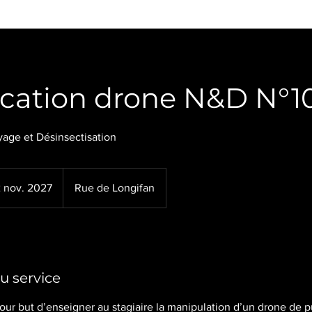
ication drone N&D N°1
yage et Désinsectisation
 nov. 2027
C
Rue de Longifan
o
m
m
e
n
u service
c
e
our but d’enseigner au stagiaire la manipulation d’un drone de p