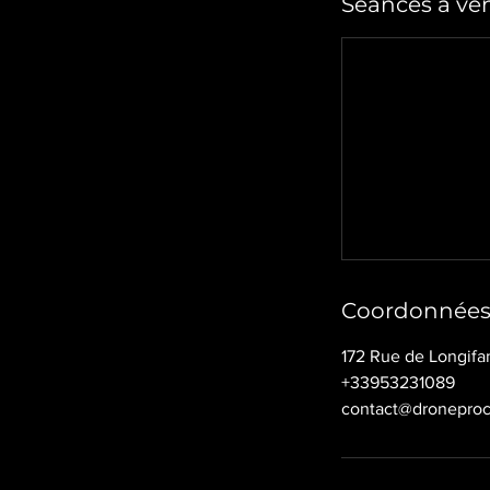
Séances à ven
Coordonnée
172 Rue de Longifa
+33953231089
contact@dronepro