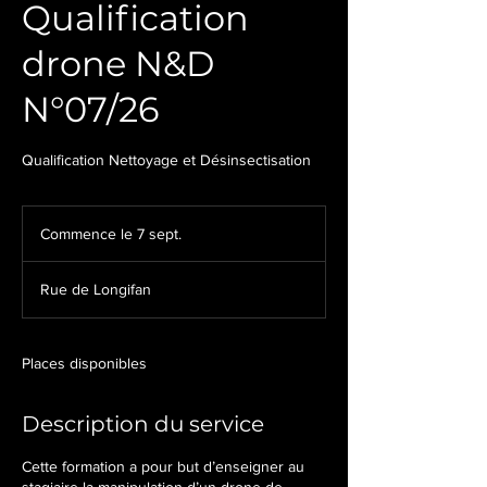
Qualification
drone N&D
N°07/26
Qualification Nettoyage et Désinsectisation
Commence le 7 sept.
C
o
m
Rue de Longifan
m
e
n
c
Places disponibles
e
l
Description du service
e
7
s
Cette formation a pour but d’enseigner au
e