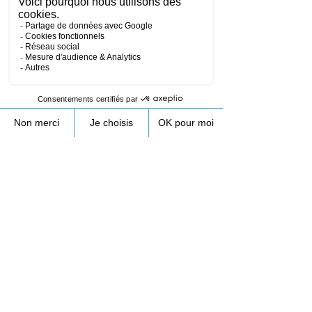
Coordonnées
172 Rue de Longifan, 38530 Chapareillan,
France
+33953231089
contact@droneprocess.com
Retour au planning de formation drone