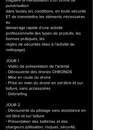
stagiaire la manipulation d’un drone de
a
pulvérisation
i
dans toutes les conditions, en toute sécurité
2
ET de transmettre les éléments nécessaires
0
au
2
démarrage rapide d’une activité
7
professionnelle (les types de produits, les
bonnes pratiques, les
règles de sécurités liées à l’activité de
nettoyage).
JOUR 1
- Vidéo de présentation de l'activité
- Découverte des drones CHRONOS
- Mise en route du drone
- Prise en main du drone en vol libre et sur
toiture, sans accessoires
- Debriefing
JOUR 2
- Découverte du pilotage sans assistance en
vol libre et sur toiture
- Présentation des batteries et des
chargeurs (utilisation, risques, sécurité,