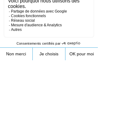
Coordonnées
172 Rue de Longifan, 38530 Chapareillan,
France
+33953231089
contact@droneprocess.com
Retour au planning de formation drone