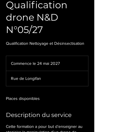
Qualification
drone N&D
N°05/27
Qualification Nettoyage et Désinsectisation
Commence le 24 mai 2027
C
o
m
Rue de Longifan
m
e
n
c
Places disponibles
e
l
Description du service
e
2
4
Cette formation a pour but d’enseigner au
m