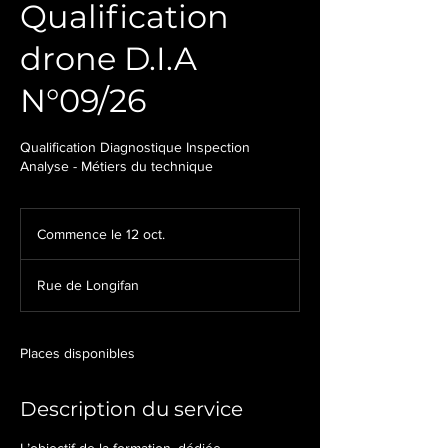
Qualification
drone D.I.A
N°09/26
Qualification Diagnostique Inspection
Analyse - Métiers du technique
Commence le 12 oct.
C
o
m
Rue de Longifan
m
e
n
c
Places disponibles
e
l
Description du service
e
1
2