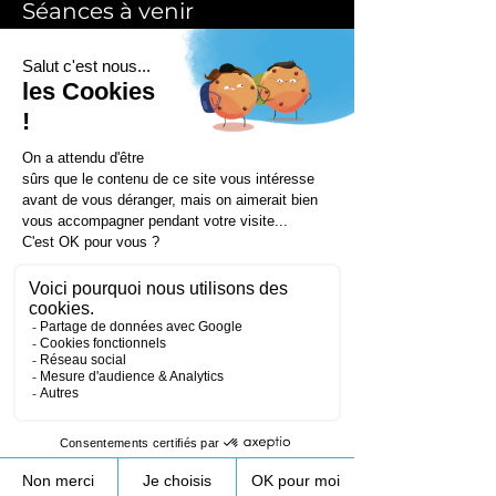
Séances à venir
Coordonnées
172 Rue de Longifan, 38530 Chapareillan,
France
+33953231089
contact@droneprocess.com