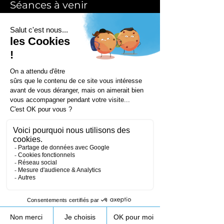
Séances à venir
Coordonnées
172 Rue de Longifan, 38530 Chapareillan,
France
+33953231089
contact@droneprocess.com