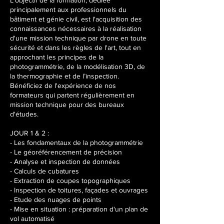
L’objectif de la formation, dédiée
m
principalement aux professionnels du
a
bâtiment et génie civil, est l'acquisition des
i
connaissances nécessaires à la réalisation
2
d'une mission technique par drone en toute
0
sécurité et dans les règles de l'art, tout en
2
approchant les principes de la
7
photogrammétrie, de la modélisation 3D, de
la thermographie et de l’inspection.
Bénéficiez de l'expérience de nos
formateurs qui partent régulièrement en
mission technique pour des bureaux
d'études.
JOUR 1 & 2 :
- Les fondamentaux de la photogrammétrie
- Le géoréférencement de précision
- Analyse et inspection de données
- Calculs de cubatures
- Extraction de coupes topographiques
- Inspection de toitures, façades et ouvrages
- Etude des nuages de points
- Mise en situation : préparation d'un plan de
vol automatisé