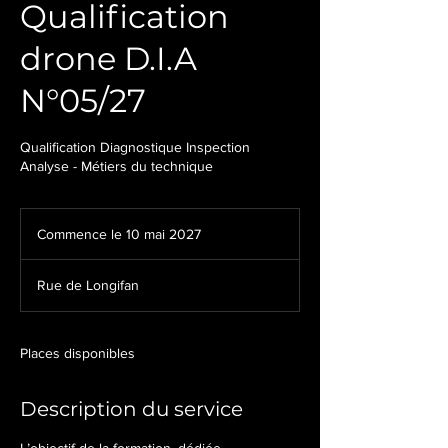
Qualification
drone D.I.A
N°05/27
Qualification Diagnostique Inspection
Analyse - Métiers du technique
Commence le 10 mai 2027
C
o
m
Rue de Longifan
m
e
n
c
Places disponibles
e
l
Description du service
e
1
0