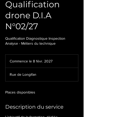
Qualification
drone D.I.A
N°02/27
Qualification Diagnostique Inspection
Analyse - Métiers du technique
Commence le 8 févr. 2027
C
o
m
Rue de Longifan
m
e
n
c
Places disponibles
e
l
Description du service
e
8
f