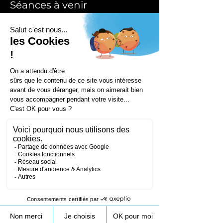
Séances à venir
Coordonnées
172 Rue de Longifan, 38530 Chapareillan,
France
+33953231089
contact@droneprocess.com