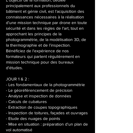
L’objectif de la formation, dédiée
é
principalement aux professionnels du
v
bâtiment et génie civil, est l'acquisition des
r
connaissances nécessaires à la réalisation
.
d'une mission technique par drone en toute
2
sécurité et dans les règles de l'art, tout en
0
approchant les principes de la
2
photogrammétrie, de la modélisation 3D, de
7
la thermographie et de l’inspection.
Bénéficiez de l'expérience de nos
formateurs qui partent régulièrement en
mission technique pour des bureaux
d'études.
JOUR 1 & 2 :
- Les fondamentaux de la photogrammétrie
- Le géoréférencement de précision
- Analyse et inspection de données
- Calculs de cubatures
- Extraction de coupes topographiques
- Inspection de toitures, façades et ouvrages
- Etude des nuages de points
- Mise en situation : préparation d'un plan de
vol automatisé