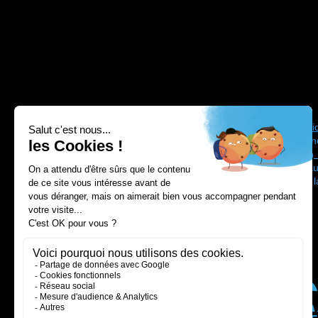
Drone Process vous propose une
formatio
région Auvergne Rhône-Alpes entre Gren
qui sont agréés DGAC bénéficiant d'un
formation pilote de drone prix négociés au
Depuis 2012 nous sommes conformes à la f