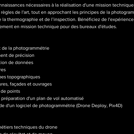
l
onnaissances nécessaires à la réalisation d'une mission techniqu
e
 règles de l'art, tout en approchant les principes de la photogram
1
 la thermographie et de l’inspection. Bénéficiez de l'expérienc
8
èrement en mission technique pour des bureaux d'études.
j
a
n
 de la photogrammétrie
v
ent de précision
.
ction de données
2
res
0
upes topographiques
2
tures, façades et ouvrages
7
 de points
 : préparation d'un plan de vol automatisé
ide d'un logiciel de photogrammétrie (Drone Deploy, Pix4D)
métiers techniques du drone