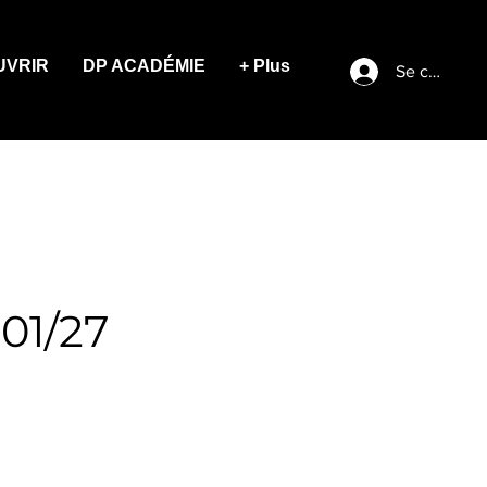
UVRIR
DP ACADÉMIE
+ Plus
Se connect
°01/27