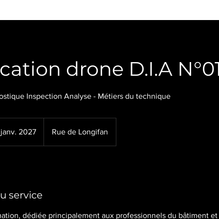
ication drone D.I.A N°0
ostique Inspection Analyse - Métiers du technique
janv. 2027
C
Rue de Longifan
o
m
m
e
n
u service
c
e
rmation, dédiée principalement aux professionnels du bâtiment et g