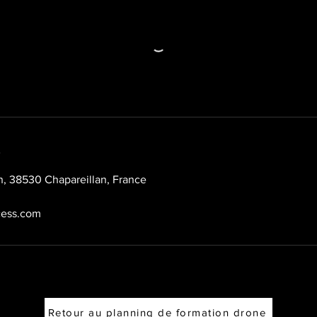
s
n, 38530 Chapareillan, France
cess.com
Retour au planning de formation drone