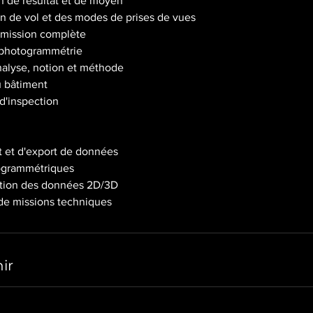
on de résultat et de moyen
an de vol et des modes de prises de vues
e mission complète
 photogrammétrie
'analyse, notion et méthode
 bâtiment
 d'inspection
t et d'export de données
togrammétriques
sation des données 2D/3D
 de missions techniques
ir