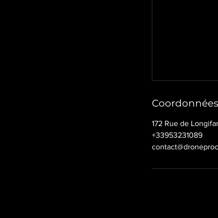
Coordonnée
172 Rue de Longifa
+33953231089
contact@dronepro