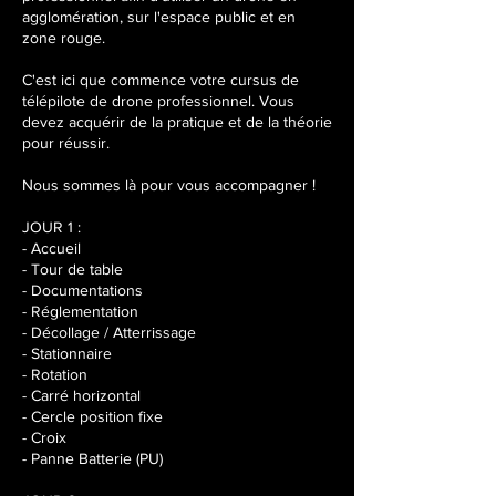
t
agglomération, sur l'espace public et en
2
zone rouge.
0
2
C'est ici que commence votre cursus de
7
télépilote de drone professionnel. Vous
devez acquérir de la pratique et de la théorie
pour réussir.
Nous sommes là pour vous accompagner !
JOUR 1 :
- Accueil
- Tour de table
- Documentations
- Réglementation
- Décollage / Atterrissage
- Stationnaire
- Rotation
- Carré horizontal
- Cercle position fixe
- Croix
- Panne Batterie (PU)