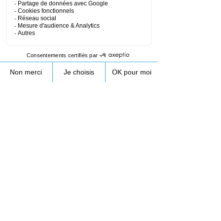
Coordonnées
172 Rue de Longifan, 38530 Chapareillan,
France
+33953231089
contact@droneprocess.com
Retour au planning de formation drone