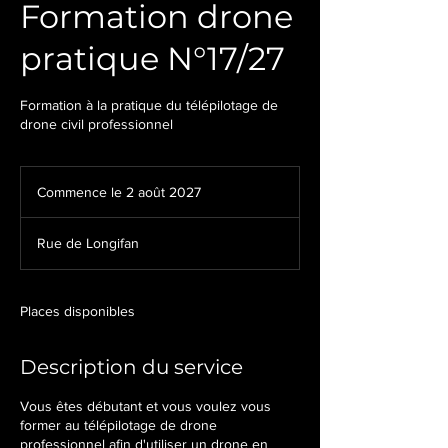
Formation drone
pratique N°17/27
Formation à la pratique du télépilotage de
drone civil professionnel
Commence le 2 août 2027
C
o
m
Rue de Longifan
m
e
n
c
Places disponibles
e
l
Description du service
e
2
a
Vous êtes débutant et vous voulez vous
o
former au télépilotage de drone
û
professionnel afin d'utiliser un drone en