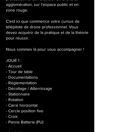
i
agglomération, sur l'espace public et en
n
zone rouge.
2
0
C'est ici que commence votre cursus de
2
télépilote de drone professionnel. Vous
7
devez acquérir de la pratique et de la théorie
pour réussir.
Nous sommes là pour vous accompagner !
JOUR 1 :
- Accueil
- Tour de table
- Documentations
- Réglementation
- Décollage / Atterrissage
- Stationnaire
- Rotation
- Carré horizontal
- Cercle position fixe
- Croix
- Panne Batterie (PU)