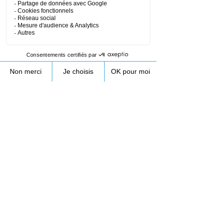
Coordonnées
172 Rue de Longifan, 38530 Chapareillan,
France
+33953231089
contact@droneprocess.com
Retour au planning de formation drone