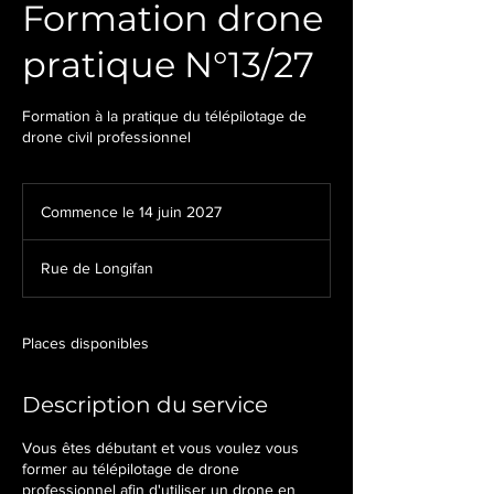
Formation drone
pratique N°13/27
Formation à la pratique du télépilotage de
drone civil professionnel
Commence le 14 juin 2027
C
o
m
Rue de Longifan
m
e
n
c
Places disponibles
e
l
Description du service
e
1
4
Vous êtes débutant et vous voulez vous
j
former au télépilotage de drone
u
professionnel afin d'utiliser un drone en