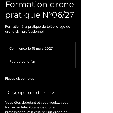
Formation drone
pratique N°06/27
Formation à la pratique du télépilotage de
drone civil professionnel
Commence le 15 mars 2027
C
o
m
Rue de Longifan
m
e
n
c
Places disponibles
e
l
Description du service
e
1
5
Vous êtes débutant et vous voulez vous
m
former au télépilotage de drone
a
professionnel afin d'utiliser un drone en