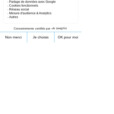
Coordonnées
172 Rue de Longifan, 38530 Chapareillan,
France
+33953231089
contact@droneprocess.com
Retour au planning de formation drone