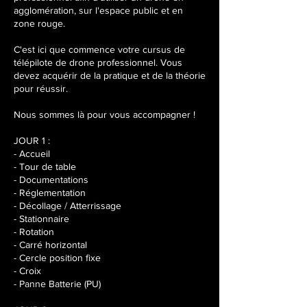
r
agglomération, sur l'espace public et en
s
zone rouge.
2
0
C'est ici que commence votre cursus de
2
télépilote de drone professionnel. Vous
7
devez acquérir de la pratique et de la théorie
pour réussir.
Nous sommes là pour vous accompagner !
JOUR 1 :
- Accueil
- Tour de table
- Documentations
- Réglementation
- Décollage / Atterrissage
- Stationnaire
- Rotation
- Carré horizontal
- Cercle position fixe
- Croix
- Panne Batterie (PU)