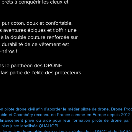
rêts à conquérir les cieux et 
 pur coton, doux et confortable, 
aventures épiques et t'offrir une 
à la double couture renforcée sur 
 durabilité de ce vêtement est 
-héros !
oins le panthéon des DRONE 
fais partie de l'élite des protecteurs 
n pilote drone civil
afin d'aborder le métier pilote de drone. Drone Proc
oble et Chambéry reconnu en France comme en Europe depuis 2012. No
financement privé ou aidé
pour leur formation pilote de drone pa
 plus juste labellisée QUALIOPI.
ormation drone obligatoire selon les règles de la DGAC et de l’EASA