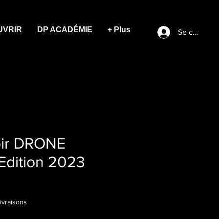
UVRIR
DP ACADÉMIE
+ Plus
Se connect
oir DRONE
dition 2023
livraisons