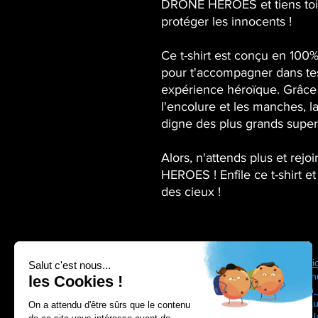
DRONE HEROES et tiens toi p
protéger les innocents !
Ce t-shirt est conçu en 100%
pour t'accompagner dans tes 
expérience héroïque. Grâce 
l'encolure et les manches, la
digne des plus grands super
Alors, n'attends plus et rej
HEROES ! Enfile ce t-shirt et 
des cieux !
Drone Process vous propose une
formatio
région Auvergne Rhône-Alpes entre Gren
qui sont agréés DGAC bénéficiant d'un
formation pilote de drone prix négociés au
Depuis 2012 nous sommes conformes à la f