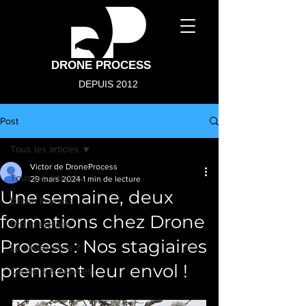
DRONE PROCESS
DEPUIS 2012
Post
Tous les articles
Victor de DroneProcess
Tous les articles
29 mars 2024
1 min de lecture
Une semaine, deux
Drone Process
formations chez Drone
Drone Heroes
Process : Nos stagiaires
Le saviez vous ?
prennent leur envol !
Conseils & Astuces