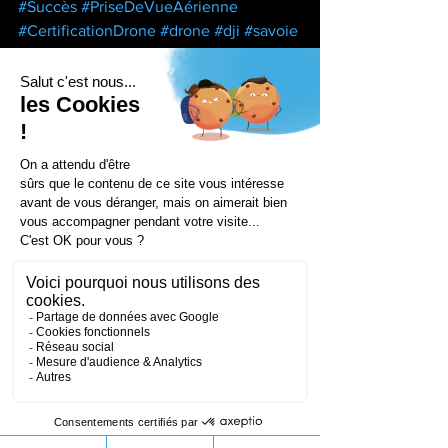
#Succès
#PriseDeVueAérienne
#CertificationDrone
#drone
#dji
#savoie
#isère
Drone Process
Voir tout
Posts récents