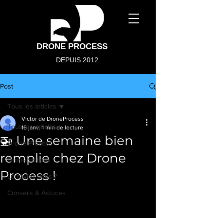
DRONE PROCESS
DEPUIS 2012
Post
Tous les articles
Victor de DroneProcess
Tous les articles
16 janv.
1 min de lecture
🚁 Une semaine bien
Drone Process
remplie chez Drone
Drone Heroes
Process !
Le saviez vous ?
Conseils & Astuces