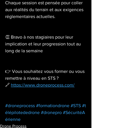
Chaque session est pensée pour coller 
aux réalités du terrain et aux exigences 
réglementaires actuelles.
👏 Bravo à nos stagiaires pour leur 
implication et leur progression tout au 
long de la semaine 
👉 Vous souhaitez vous former ou vous 
remettre à niveau en STS ?
🔗 
https://www.droneprocess.com/
#droneprocess
#formationdrone
#STS
#t
élépilotededrone
#dronepro
#SécuritéA
érienne
Drone Process