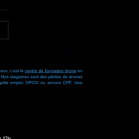
ne nouvelle semaine
ormation s'achève
 Drone Process !
ess, c’est le
centre de formation drone
en
s stagiaires sont des pilotes de drones
r pôle emploi OPCO ou encore CPF. Une
-17h