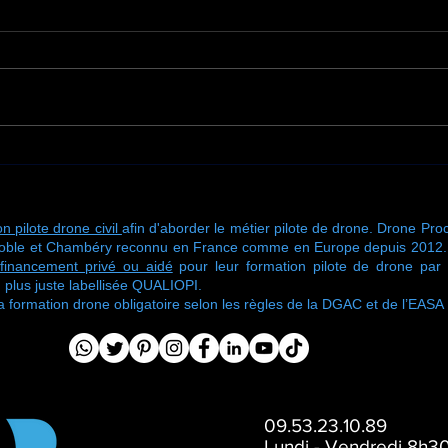
Une nouvelle mission de
🚁 U
traitement de toiture
de f
signée Drone Process
chez
n pilote drone civil
afin d'aborder le métier pilote de drone. Drone Proc
oble et Chambéry reconnu en France comme en Europe depuis 2012. No
financement privé ou aidé
pour leur formation pilote de drone pa
 plus juste labellisée QUALIOPI.
ormation drone obligatoire selon les règles de la DGAC et de l’EASA
09.53.23.10.89
Lundi - Vendredi 8h30