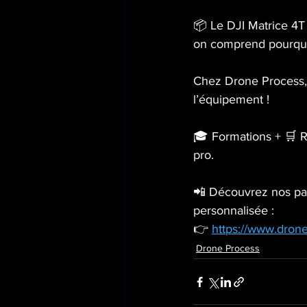
📦 Le DJI Matrice 4T
on comprend pourquo
Chez Drone Process,
l’équipement !
🎓 Formations + 🛒 Ré
pro.
📲 Découvrez nos par
personnalisée :
👉 
https://www.dron
Drone Process