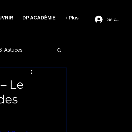
UVRIR
DP ACADÉMIE
+ Plus
Se connect
 & Astuces
– Le
des