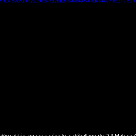
ic.com/video/0bff22_9a6a582e1bb646e48774ede184071ec3/1080p
ière vidéo, on vous dévoile le déballage du DJI Matrice 4