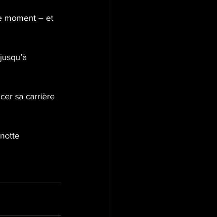
ce moment – et 
jusqu’à 
er sa carrière 
notte 