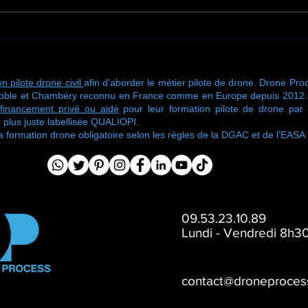
Une nouvelle mission de
🚁 U
traitement de toiture
de f
signée Drone Process
chez
n pilote drone civil
afin d'aborder le métier pilote de drone. Drone Proc
oble et Chambéry reconnu en France comme en Europe depuis 2012. No
financement privé ou aidé
pour leur formation pilote de drone pa
 plus juste labellisée QUALIOPI.
ormation drone obligatoire selon les règles de la DGAC et de l’EASA
09.53.23.10.89
Lundi - Vendredi 8h30
contact@droneproces