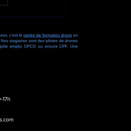
ne nouvelle semaine
ormation s'achève
 Drone Process !
ess, c’est le
centre de formation drone
en
s stagiaires sont des pilotes de drones
r pôle emploi OPCO ou encore CPF. Une
-17h
s.com