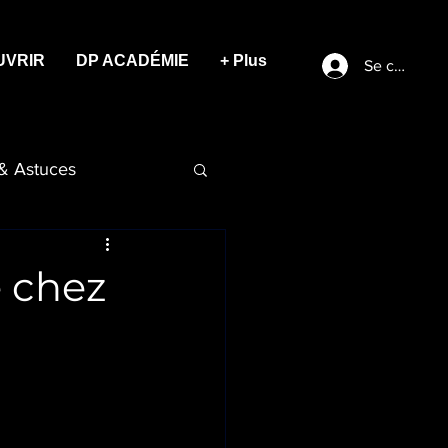
UVRIR
DP ACADÉMIE
+ Plus
Se connect
 & Astuces
e chez