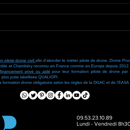
Une nouvelle mission de
🚁 U
traitement de toiture
de f
signée Drone Process
chez
n pilote drone civil
afin d'aborder le métier pilote de drone. Drone Proc
oble et Chambéry reconnu en France comme en Europe depuis 2012. No
financement privé ou aidé
pour leur formation pilote de drone pa
 plus juste labellisée QUALIOPI.
ormation drone obligatoire selon les règles de la DGAC et de l’EASA
09.53.23.10.89
Lundi - Vendredi 8h30