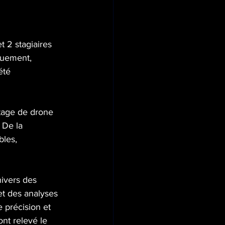
t 2 stagiaires 
ouement, 
été 
otage de drone 
 De la 
bles, 
ivers des 
et des analyses 
 précision et 
nt relevé le 