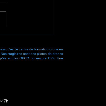
ne nouvelle semaine
ormation s'achève
 Drone Process !
ess, c’est le
centre de formation drone
en
s stagiaires sont des pilotes de drones
r pôle emploi OPCO ou encore CPF. Une
-17h