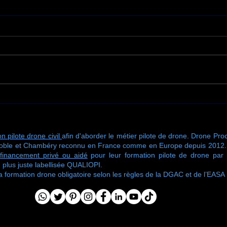
Une nouvelle mission de
🚁 U
traitement de toiture
de f
signée Drone Process
chez
n pilote drone civil
afin d'aborder le métier pilote de drone. Drone Proc
oble et Chambéry reconnu en France comme en Europe depuis 2012. No
financement privé ou aidé
pour leur formation pilote de drone pa
 plus juste labellisée QUALIOPI.
ormation drone obligatoire selon les règles de la DGAC et de l’EASA