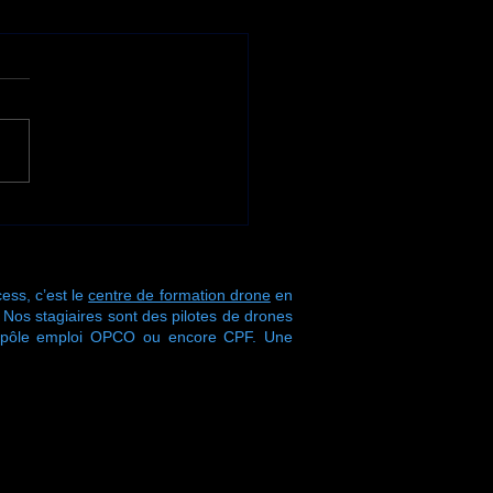
ne nouvelle semaine
ormation s'achève
 Drone Process !
ess, c’est le
centre de formation drone
en
s stagiaires sont des pilotes de drones
r pôle emploi OPCO ou encore CPF. Une