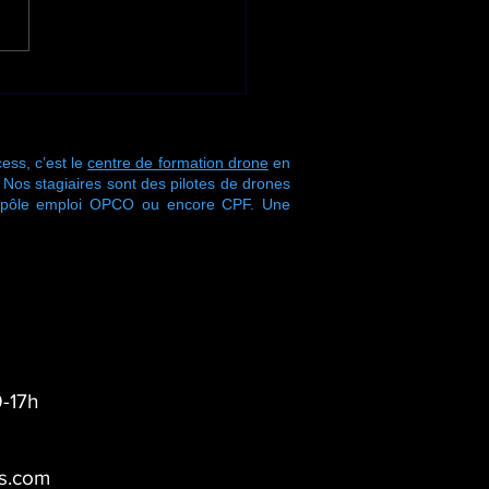
ise à jour importante
ernant les
riptions au nouvel
en de télépilote
ess, c’est le
centre de formation drone
en
 !
s stagiaires sont des pilotes de drones
r pôle emploi OPCO ou encore CPF. Une
-17h
s.com