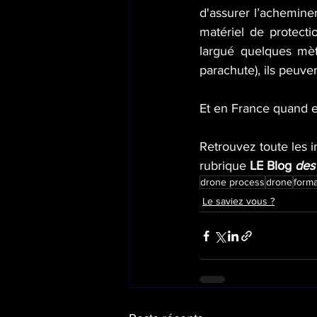
d'assurer l’achemine
matériel de protectio
largué quelques mèt
parachute), ils peuve
Et en France quand 
Retrouvez toute les i
rubrique 
LE Blog 
des 
drone process
drone
forma
Le saviez vous ?