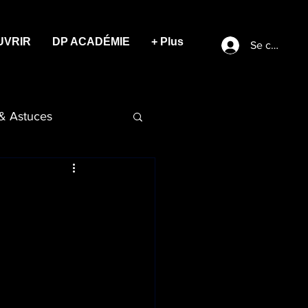
UVRIR
DP ACADÉMIE
+ Plus
Se connect
 & Astuces