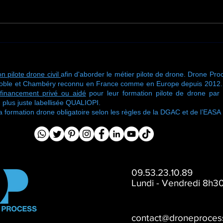
Le nettoyage par drone en
📢 M
France : une révolution
conc
pour les toitures et
insc
façades
exam
n pilote drone civil
afin d'aborder le métier pilote de drone. Drone Proc
CATS
oble et Chambéry reconnu en France comme en Europe depuis 2012. No
financement privé ou aidé
pour leur formation pilote de drone pa
 plus juste labellisée QUALIOPI.
ormation drone obligatoire selon les règles de la DGAC et de l’EASA
09.53.23.10.89
Lundi - Vendredi 8h30
contact@droneproces