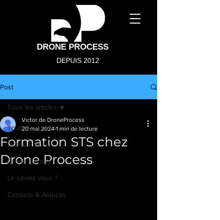
DRONE PROCESS
DEPUIS 2012
Post
Tous les articles
Victor de DroneProcess
Tous les articles
20 mai 2024
1 min de lecture
Formation STS chez
Drone Process
Drone Process
Drone Heroes
Le saviez vous ?
Conseils & Astuces