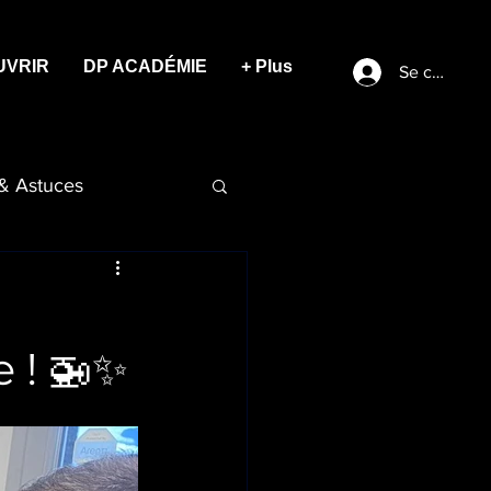
UVRIR
DP ACADÉMIE
+ Plus
Se connect
 & Astuces
e ! 🚁✨