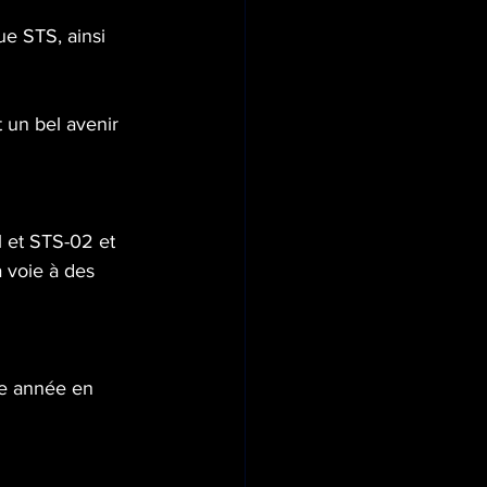
e STS, ainsi 
 un bel avenir 
1 et STS-02 et 
a voie à des 
ue année en 