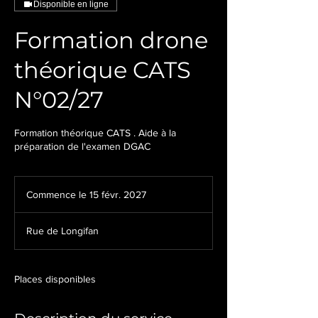
Disponible en ligne
Formation drone
théorique CATS
N°02/27
Formation théorique CATS . Aide à la
préparation de l'examen DGAC
Commence le 15 févr. 2027
C
o
m
Rue de Longifan
m
e
n
c
Places disponibles
e
l
e