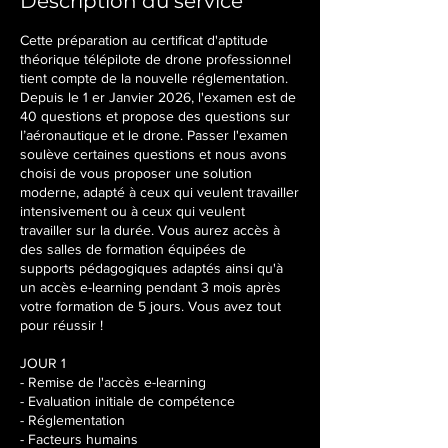
Description du service
1
5
Cette préparation au certificat d'aptitude
f
théorique télépilote de drone professionnel
é
tient compte de la nouvelle réglementation.
v
Depuis le 1 er Janvier 2026, l'examen est de
r
40 questions et propose des questions sur
.
l’aéronautique et le drone. Passer l'examen
2
soulève certaines questions et nous avons
0
choisi de vous proposer une solution
2
moderne, adapté à ceux qui veulent travailler
7
intensivement ou à ceux qui veulent
travailler sur la durée. Vous aurez accès à
des salles de formation équipées de
supports pédagogiques adaptés ainsi qu'à
un accès e-learning pendant 3 mois après
votre formation de 5 jours. Vous avez tout
pour réussir !
JOUR 1
- Remise de l'accès e-learning
- Evaluation initiale de compétence
- Réglementation
- Facteurs humains