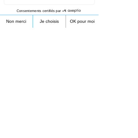
France
+33953231089
contact@droneprocess.com
Retour au planning de formation drone
09.53.23.10.89
Lundi - Vendredi 8h30-17h