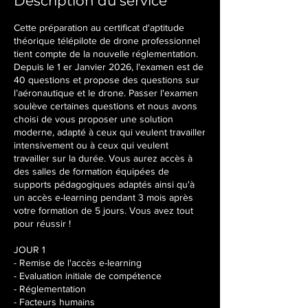
Description du service
1
1
Cette préparation au certificat d'aptitude
j
théorique télépilote de drone professionnel
a
tient compte de la nouvelle réglementation.
n
Depuis le 1 er Janvier 2026, l'examen est de
v
40 questions et propose des questions sur
.
l’aéronautique et le drone. Passer l'examen
2
soulève certaines questions et nous avons
0
choisi de vous proposer une solution
2
moderne, adapté à ceux qui veulent travailler
7
intensivement ou à ceux qui veulent
travailler sur la durée. Vous aurez accès à
des salles de formation équipées de
supports pédagogiques adaptés ainsi qu'à
un accès e-learning pendant 3 mois après
votre formation de 5 jours. Vous avez tout
pour réussir !
JOUR 1
- Remise de l'accès e-learning
- Evaluation initiale de compétence
- Réglementation
- Facteurs humains