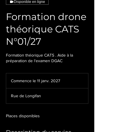
Disponible en ligne
Formation drone
théorique CATS
N°01/27
Formation théorique CATS . Aide à la
préparation de l'examen DGAC
Commence le 11 janv. 2027
C
o
m
Rue de Longifan
m
e
n
c
Places disponibles
e
l
e