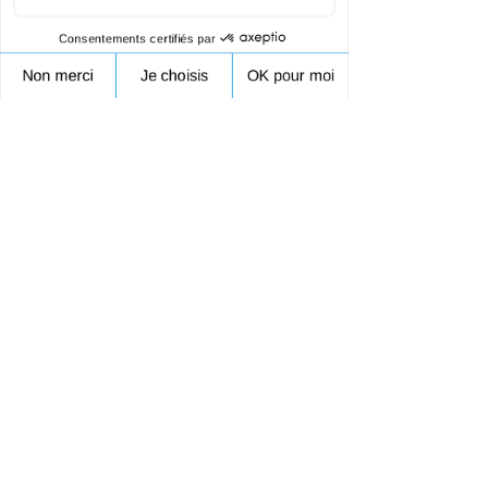
France
+33953231089
contact@droneprocess.com
Retour au planning de formation drone
09.53.23.10.89
Lundi - Vendredi 8h30-17h