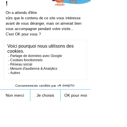
Nom
RIPOCHE
09.53.23.10.89
Lundi - Vendredi 8h30-17h
contact@droneprocess.com
Centre de Formation drone en Isère depuis
2012 - 172 ZA de Longifan, Chapareillan ,
38530 - Siret
788 836 385