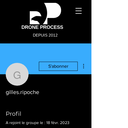
DRONE PROCESS
DEPUIS 2012
Plus d'actions
S'abonner
gilles.ripoche
gilles.ripoche
Télépilote de drone
Membre Drone Process
+
4
Profil
A rejoint le groupe le : 18 févr. 2023