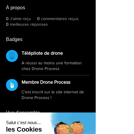
À propos
0
J'aime reçu
0
commentaires reçus
0
meilleures réponses
Badges
Télépilote de drone
A réussi au moins une formation
chez Drone Process
Membre Drone Process
C'est inscrit sur le site internet de
Drone Process !
Vue d'ensemble
Prénom
leroy