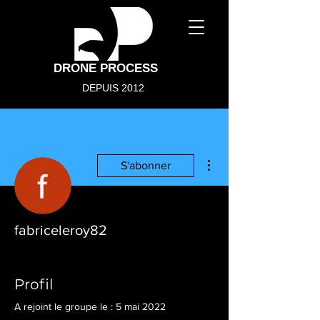
DRONE PROCESS
DEPUIS 2012
Plus d'actions
S'abonner
fabriceleroy82
Télépilote de drone
Membre Drone Process
+
4
Profil
A rejoint le groupe le : 5 mai 2022