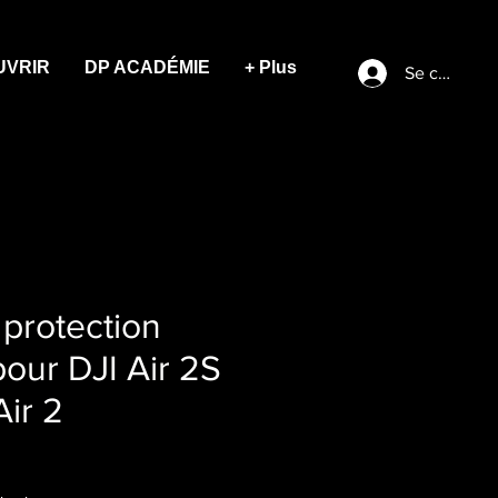
UVRIR
DP ACADÉMIE
+ Plus
Se connect
 protection
our DJI Air 2S
Air 2