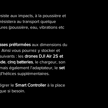
résiste aux impacts, à la poussière et
l résistera au transport quelque
ures (poussière, eau, vibrations etc
ses préformées
aux dimensions du
 Ainsi vous pourrez y stocker et
uivants : les
drones DJI Air 2S et
nde
,
cinq batteries
, le chargeur, son
 mais également l'adaptateur, le
set
d'hélices supplémentaires.
égrer le
Smart Controller
à la place
que si besoin.