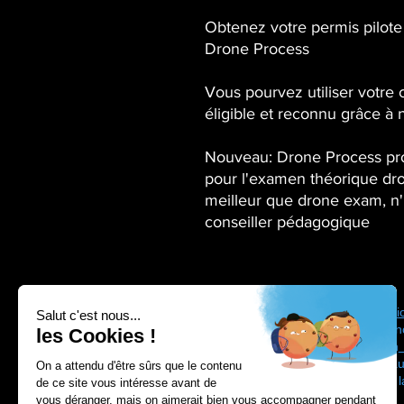
Obtenez votre permis pilote
Drone Process
Vous pourvez utiliser votre
éligible et reconnu grâce à n
Nouveau: Drone Process pro
pour l'examen théorique 
meilleur que drone exam, n'
conseiller pédagogique
Drone Process vous propose une
formatio
région Auvergne Rhône-Alpes entre Gren
qui sont agréés DGAC bénéficiant d'un
formation pilote de drone prix négociés au
Depuis 2012 nous sommes conformes à la f