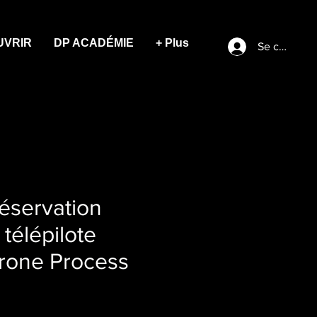
UVRIR
DP ACADÉMIE
+ Plus
Se connect
réservation
 télépilote
Drone Process