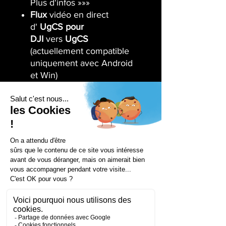
Plus d'infos »»»
Flux
vidéo en direct
d'
UgCS pour
DJI
vers
UgCS
(actuellement compatible
uniquement avec Android
et Win)
Plusieurs connexions SDK
Transpondeur ADS-B
Compatible avec
UgCS
Mapper
pour effectuer un
mapping vidéo en direct.
Drone Process est revendeur
officiel des applications UGCS