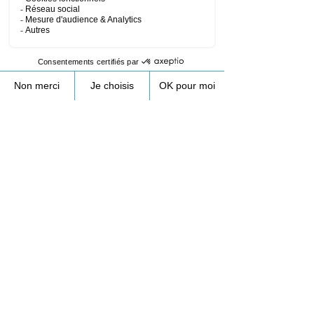
09.53.23.10.89
Lundi - Vendredi 8h30-17h
contact@droneprocess.com
Centre de Formation drone en Isère depuis
2012 - 172 ZA de Longifan, Chapareillan ,
38530 - Siret
788 836 385
Drone Process vous propose une
formation
pilote drone civil
afin d'aborder le métier pilote
de drone. Drone Process, c’est le
centre de
formation drone
en région Auvergne Rhône-
Alpes entre Grenoble et Chambéry reconnu en
France comme en Europe depuis 2012. Nos