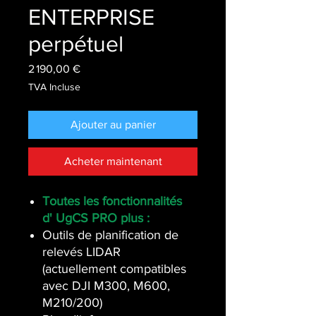
ENTERPRISE
perpétuel
Prix
2 190,00 €
TVA Incluse
Ajouter au panier
Acheter maintenant
Toutes les fonctionnalités
d' UgCS PRO plus :
Outils de planification de
relevés LIDAR
(actuellement compatibles
avec DJI M300, M600,
M210/200)