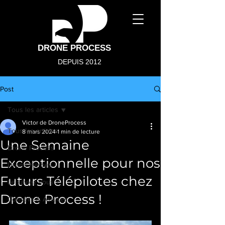
DRONE PROCESS
DEPUIS 2012
Post
Tous les articles
Victor de DroneProcess
Tous les articles
8 mars 2024
1 min de lecture
Une Semaine
Drone Process
Exceptionnelle pour nos
Drone Heroes
Futurs Télépilotes chez
Le saviez vous ?
Drone Process !
Conseils & Astuces