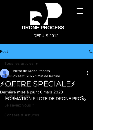
DRONE PROCESS
DEPUIS 2012
Post
Tous les articles
Victor de DroneProcess
Tous les articles
26 sept. 2022
1 min de lecture
⚡️OFFRE SPÉCIALE⚡️
Drone Process
Dernière mise à jour :
6 mars 2023
Drone Heroes
FORMATION PILOTE DE DRONE PRO🚀
Le saviez vous ?
Conseils & Astuces