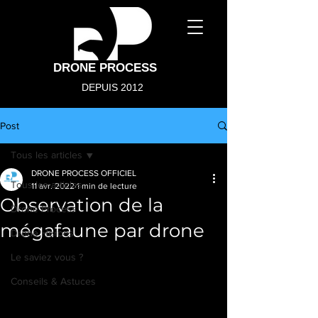
DRONE PROCESS
DEPUIS 2012
Post
Tous les articles
DRONE PROCESS OFFICIEL
Tous les articles
11 avr. 2022
1 min de lecture
Observation de la
Drone Process
mégafaune par drone
Drone Heroes
Le saviez vous ?
Conseils & Astuces