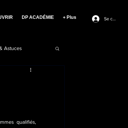
UVRIR
DP ACADÉMIE
+ Plus
Se connect
 & Astuces
es qualifiés, 