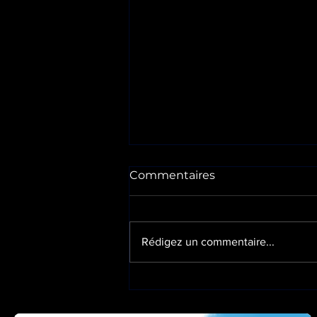
Commentaires
Rédigez un commentaire...
🚁 Former les
professionnels qui
interviennent là où