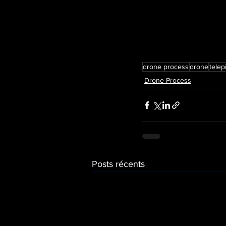
drone process
drone
telep
Drone Process
Posts récents