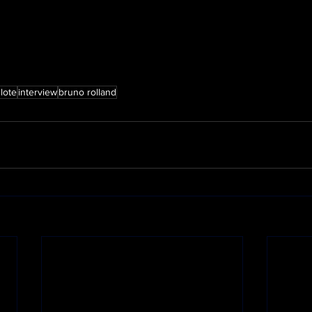
ilote
interview
bruno rolland