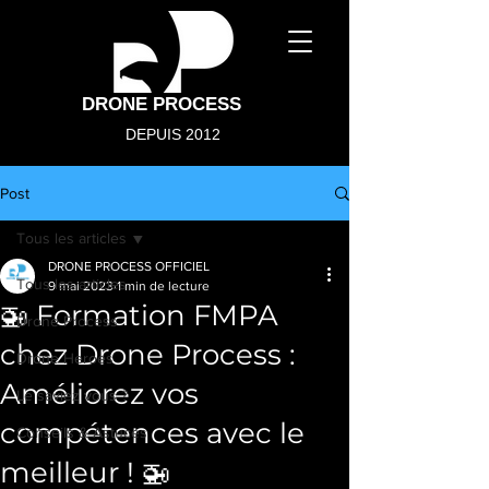
DRONE PROCESS
DEPUIS 2012
Post
Tous les articles
DRONE PROCESS OFFICIEL
Tous les articles
9 mai 2023
1 min de lecture
🚁 Formation FMPA
Drone Process
chez Drone Process :
Drone Heroes
Améliorez vos
Le saviez vous ?
compétences avec le
Conseils & Astuces
meilleur ! 🚁