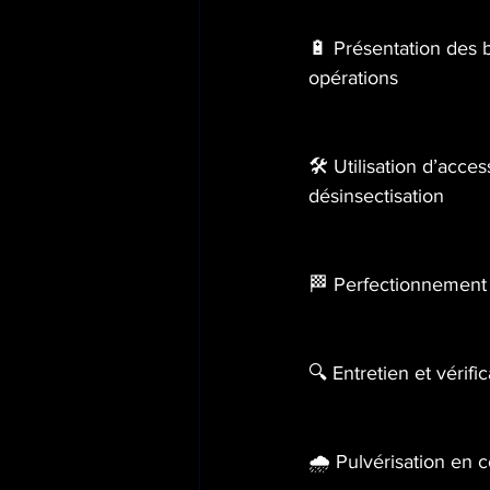
🔋 Présentation des b
opérations
🛠️ Utilisation d’acc
désinsectisation 
🏁 Perfectionnement a
🔍 Entretien et vérifi
🌧️ Pulvérisation en c