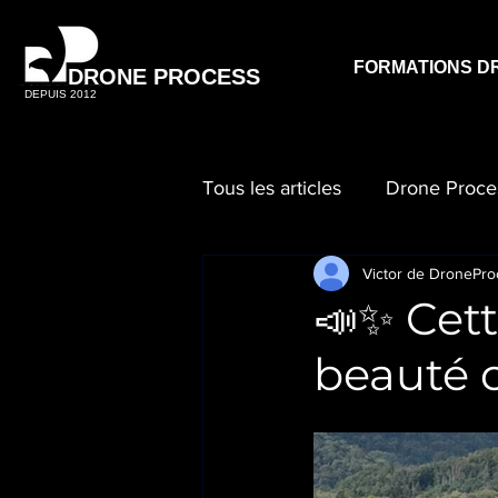
FORMATIONS D
DRONE PROCESS
DEPUIS 2012
Tous les articles
Drone Proce
Victor de DronePro
📣✨ Cett
beauté c