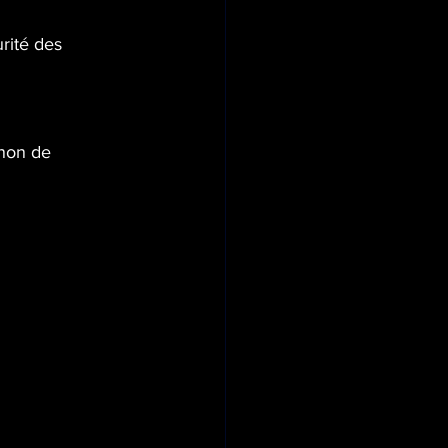
rité des 
anon de 