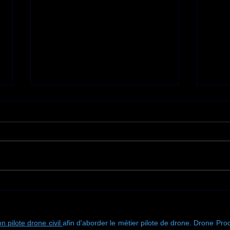
Une nouvelle mission de
🚁 U
traitement de toiture
de f
signée Drone Process
chez
n pilote drone civil
afin d'aborder le métier pilote de drone. Drone Proc