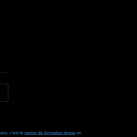
ne nouvelle semaine
ormation s'achève
 Drone Process !
ess, c’est le
centre de formation drone
en