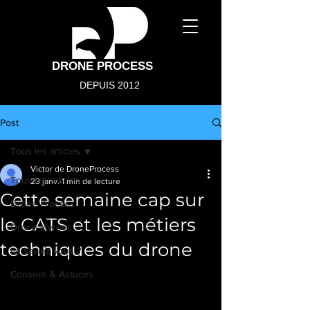
DRONE PROCESS
DEPUIS 2012
Post
Tous les articles
Victor de DroneProcess
Tous les articles
23 janv.
1 min de lecture
Cette semaine cap sur
Drone Process
le CATS et les métiers
Drone Heroes
techniques du drone
Le saviez vous ?
Conseils & Astuces